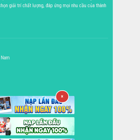
ọn giải trí chất lượng, đáp ứng mọi nhu cầu của thành
t Nam
×