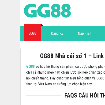
Bỏ
qua
nội
dung
GG88
Đăng Ký
Nạp Tiền
GG88 Nhà cái số 1 – Lin
GG88
sở hữu hệ thống sản phẩm cá cược phong phú và
chia sẻ những mẹo hay, chiến lược soi kèo chính xác 
hội chiến thắng. Hãy cùng tìm hiểu tổng quan về GG88 
thao tại Việt Nam tin tưởng lựa chọn hiện nay.
FAQS CÂU HỎI T