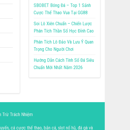
SBOBET Bóng Đá – Top 1 Sảnh
Cược Thể Thao Vua Tại GG88
Soi Lô Xiên Chuẩn – Chiến Lược
Phân Tích Thần Số Học Đỉnh Cao
Phân Tích Lô Đảo Và Lưu Ý Quan
Trọng Cho Người Chơi
Hướng Dẫn Cách Tính Số Đá Siêu
Chuẩn Mới Nhất Năm 2026
n Trừ Trách Nhiệm
tuyến, cá cược thể thao, bắn cá, slot nổ hũ, đá gà và