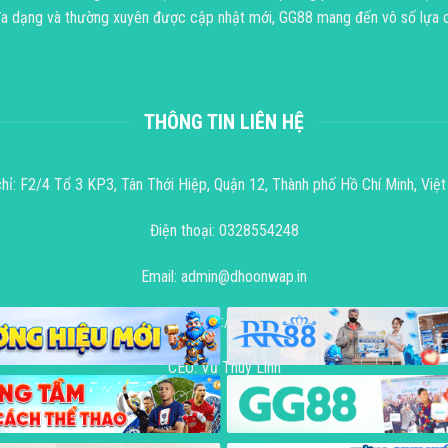
a dạng và thường xuyên được cập nhật mới, GG88 mang đến vô số lựa ch
THÔNG TIN LIÊN HỆ
chỉ: F2/4 Tổ 3 KP3, Tân Thới Hiệp, Quận 12, Thành phố Hồ Chí Minh, Việ
Điện thoại: 0328554248
Email:
admin@dhoonwap.in
Website:
https://dhoonwap.in/
CEO: Vũ Thùy Linh